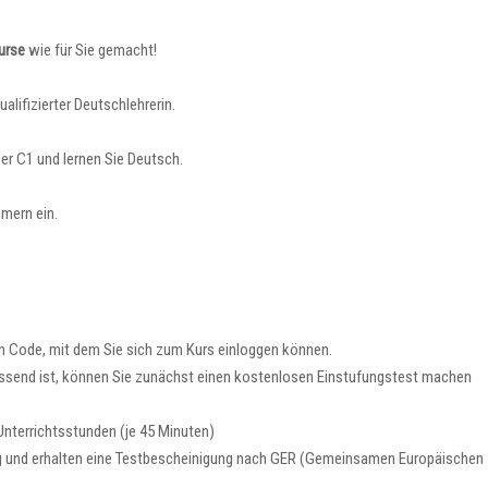
urse
wie für Sie gemacht!
ualifizierter Deutschlehrerin.
der C1 und lernen Sie Deutsch.
mmern ein.
n Code, mit dem Sie sich zum Kurs einloggen können.
passend ist, können Sie zunächst einen kostenlosen Einstufungstest machen
Unterrichtsstunden (je 45 Minuten)
ng und erhalten eine Testbescheinigung nach GER (Gemeinsamen Europäischen