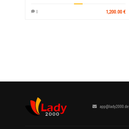
1,200.00 €
0
app@lady2000.de