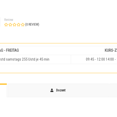
Review
(
0
REVIEW)
G - FREITAG
KURS-Z
Ustd samstags 255 Ustd je 45 min
09:45 - 12:00 14:00 -
Dozent