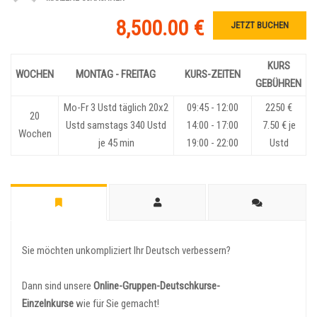
8,500.00 €
JETZT BUCHEN
KURS
WOCHEN
MONTAG - FREITAG
KURS-ZEITEN
GEBÜHREN
Mo-Fr 3 Ustd täglich 20x2
09:45 - 12:00
2250 €
20
Ustd samstags 340 Ustd
14:00 - 17:00
7.50 € je
Wochen
je 45 min
19:00 - 22:00
Ustd
Sie möchten unkompliziert Ihr Deutsch verbessern?
Dann sind unsere
Online-Gruppen-Deutschkurse-
Einzelnkurse
wie für Sie gemacht!