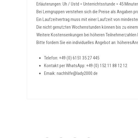
Erläuterungen: Uh / Ustd = Unterrichtsstunde = 45 Minute
Bei Lerngruppen verstehen sich die Preise als Angaben pr
Ein Laufzeitvertrag muss mit einer Laufzeit von mindes
Die nicht genutzten Wochenstunden können bis zu eine
Weitere Kostensenkungen bei höheren Teilnehmerzahlen b
Bitte fordern Sie ein individuelles Angebot an: höhere
Telefon: +49 (0) 6151 35 27 445
Kontakt per WhatsApp: +49 (0) 152 11 88 12 12
Emaik: nachhilfe@lady2000.de