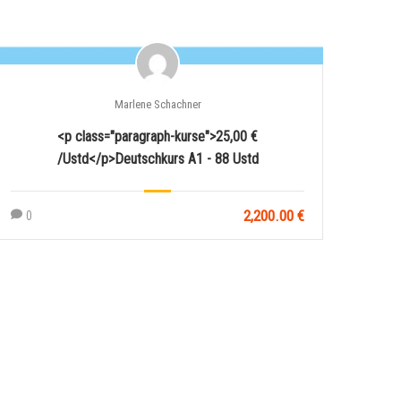
Marlene Schachner
<p class="paragraph-kurse">25,00 €
/Ustd</p>Deutschkurs A1 - 88 Ustd
2,200.00 €
0
0