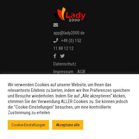
app@lady2000.de
+49 (0) 152
11 88 12 12
Datenschutz
Impressum
AGB
Wir verwenden Cookies auf unserer Website, um Ihnen das
relevanteste Erlebnis zu bieten, indem wir Ihre Präferenzen speichern
und Besuche wiederholen. Indem Sie auf „Alle akzeptieren“ klicken,
stimmen Sie der Verwendung ALLER Cookies zu. Sie können jedoch
die "Cookie-Einstellungen" besuchen, um eine kontrollierte
Copyright by
Lady2000
Powered by Marlene SCHACHNER
Zustimmung zu erteilen.
Cookie-Einstellungen
Akzeptiere alle