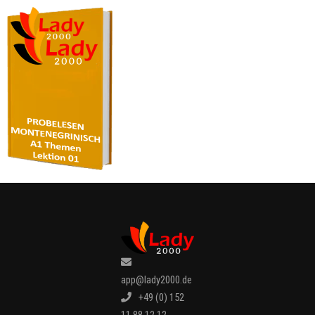
app@lady2000.de
+49 (0) 152